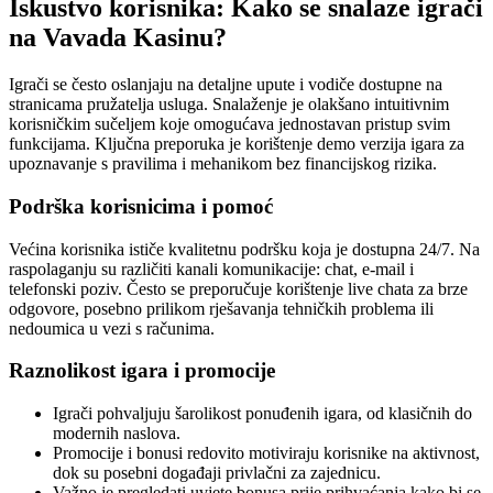
Iskustvo korisnika: Kako se snalaze igrači
na Vavada Kasinu?
Igrači se često oslanjaju na detaljne upute i vodiče dostupne na
stranicama pružatelja usluga. Snalaženje je olakšano intuitivnim
korisničkim sučeljem koje omogućava jednostavan pristup svim
funkcijama. Ključna preporuka je korištenje demo verzija igara za
upoznavanje s pravilima i mehanikom bez financijskog rizika.
Podrška korisnicima i pomoć
Većina korisnika ističe kvalitetnu podršku koja je dostupna 24/7. Na
raspolaganju su različiti kanali komunikacije: chat, e-mail i
telefonski poziv. Često se preporučuje korištenje live chata za brze
odgovore, posebno prilikom rješavanja tehničkih problema ili
nedoumica u vezi s računima.
Raznolikost igara i promocije
Igrači pohvaljuju šarolikost ponuđenih igara, od klasičnih do
modernih naslova.
Promocije i bonusi redovito motiviraju korisnike na aktivnost,
dok su posebni događaji privlačni za zajednicu.
Važno je pregledati uvjete bonusa prije prihvaćanja kako bi se