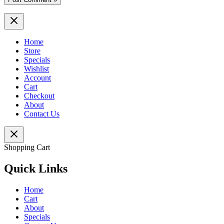
Home
Store
Specials
Wishlist
Account
Cart
Checkout
About
Contact Us
Shopping Cart
Quick Links
Home
Cart
About
Specials