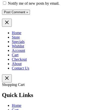
Notify me of new posts by email.
Home
Store
Specials
Wishlist
Account
Cart
Checkout
About
Contact Us
Shopping Cart
Quick Links
Home
Cart