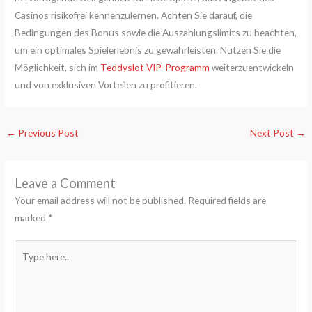
Casinos risikofrei kennenzulernen. Achten Sie darauf, die
Bedingungen des Bonus sowie die Auszahlungslimits zu beachten,
um ein optimales Spielerlebnis zu gewährleisten. Nutzen Sie die
Möglichkeit, sich im
Teddyslot VIP-Programm
weiterzuentwickeln
und von exklusiven Vorteilen zu profitieren.
←
Previous Post
Next Post
→
Leave a Comment
Your email address will not be published.
Required fields are
marked
*
Type
here..