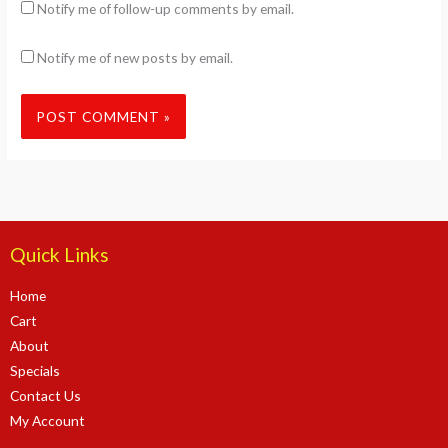
Notify me of follow-up comments by email.
Notify me of new posts by email.
Quick Links
Home
Cart
About
Specials
Contact Us
My Account