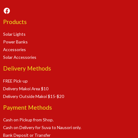
Facebook
Products
Solar Lights
Power Banks
Accessories
Solar Accessories
Delivery Methods
FREE Pick-up
Delivery Makoi Area $10
Delivery Outside Makoi $15-$20
Payment Methods
Cash on Pickup from Shop.
Cash on Delivery for Suva to Nausori only.
Bank Deposit or Transfer