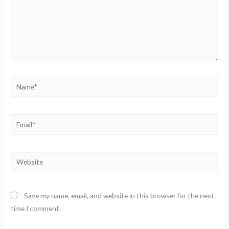
Name*
Email*
Website
Save my name, email, and website in this browser for the next
time I comment.