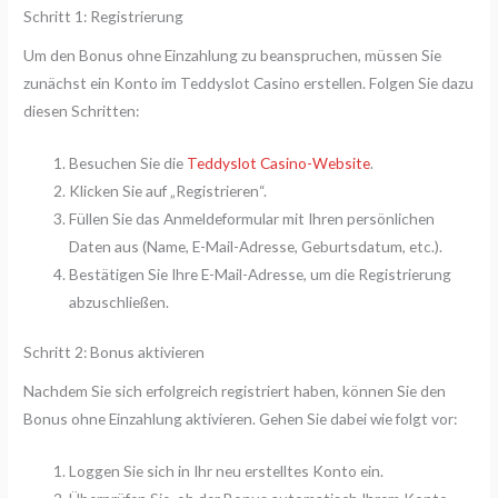
Schritt 1: Registrierung
Um den Bonus ohne Einzahlung zu beanspruchen, müssen Sie
zunächst ein Konto im Teddyslot Casino erstellen. Folgen Sie dazu
diesen Schritten:
Besuchen Sie die
Teddyslot Casino-Website
.
Klicken Sie auf „Registrieren“.
Füllen Sie das Anmeldeformular mit Ihren persönlichen
Daten aus (Name, E-Mail-Adresse, Geburtsdatum, etc.).
Bestätigen Sie Ihre E-Mail-Adresse, um die Registrierung
abzuschließen.
Schritt 2: Bonus aktivieren
Nachdem Sie sich erfolgreich registriert haben, können Sie den
Bonus ohne Einzahlung aktivieren. Gehen Sie dabei wie folgt vor:
Loggen Sie sich in Ihr neu erstelltes Konto ein.