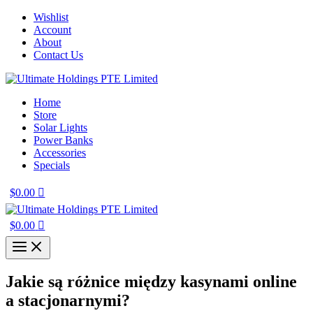
Skip
Wishlist
to
Account
content
About
Contact Us
Home
Store
Solar Lights
Power Banks
Accessories
Specials
$
0.00
$
0.00
Jakie są różnice między kasynami online
a stacjonarnymi?