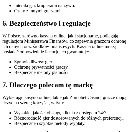
Interakcję z krupierami na żywo.
Czaty z innymi graczami.
6. Bezpieczeństwo i regulacje
W Polsce, zarówno kasyna online, jak i stacjonarne, podlegają
regulacjom Ministerstwa Finansów, co zapewnia graczom ochronę
ich danych oraz środków finansowych. Kasyna online muszą
posiadać odpowiednie licencje, co gwarantuje:
Sprawiedliwość gier.
Ochronę prywatności graczy.
Bezpieczne metody płatności.
7. Dlaczego polecam tę markę
Wybierając kasyno online, takie jak Zumobet Casino, gracze mogą
liczyć na szereg korzyści, w tym:
Wysokiej jakości obsługę klienta z dostępem 24/7.
Różnorodność gier dostosowanych do różnych preferencji.
Bezpieczne i szybkie metody wypłaty.