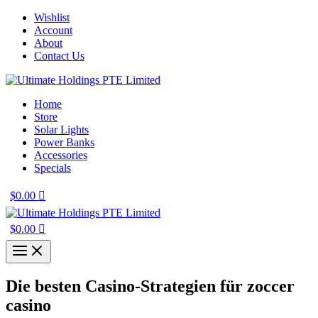
Skip
Wishlist
to
Account
content
About
Contact Us
Home
Store
Solar Lights
Power Banks
Accessories
Specials
$
0.00
$
0.00
Die besten Casino-Strategien für zoccer
casino