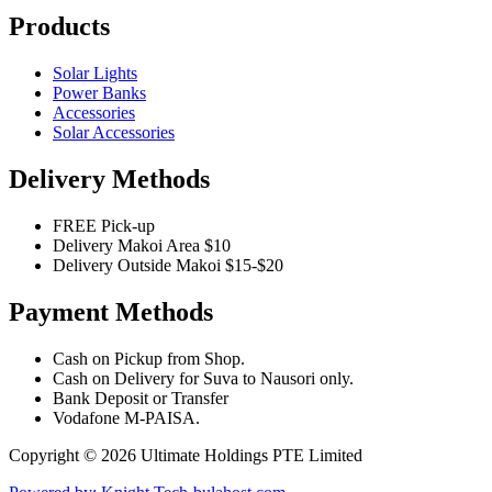
Products
Solar Lights
Power Banks
Accessories
Solar Accessories
Delivery Methods
FREE Pick-up
Delivery Makoi Area $10
Delivery Outside Makoi $15-$20
Payment Methods
Cash on Pickup from Shop.
Cash on Delivery for Suva to Nausori only.
Bank Deposit or Transfer
Vodafone M-PAISA.
Copyright © 2026 Ultimate Holdings PTE Limited