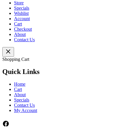
Store
Specials
Wishlist
Account
Cart
Checkout
About
Contact Us
Shopping Cart
Quick Links
Home
Cart
About
Specials
Contact Us
My Account
Facebook