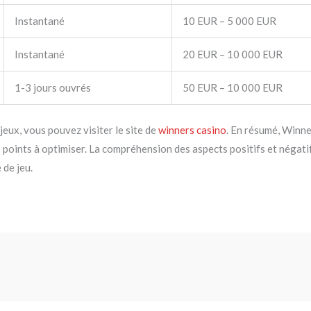
Instantané
10 EUR – 5 000 EUR
Instantané
20 EUR – 10 000 EUR
1-3 jours ouvrés
50 EUR – 10 000 EUR
jeux, vous pouvez visiter le site de
winners casino
. En résumé, Winne
 points à optimiser. La compréhension des aspects positifs et négati
 de jeu.