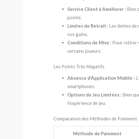
Service Client à Améliorer :
Bien q
pointe.
Limites de Retrait :
Les limites de
vos gains.
Conditions de Mise :
Pour retirer 
certains joueurs.
Les Points Très Négatifs
Absence d’Application Mobile :
L’
smartphones.
Options de Jeu Limitées :
Bien que
l’expérience de jeu.
Comparaison des Méthodes de Paiement
Méthode de Paiement