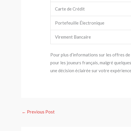
Carte de Crédit
Portefeuille Électronique
Virement Bancaire
Pour plus d’informations sur les offres de 
pour les joueurs français, malgré quelques
une décision éclairée sur votre expérience
←
Previous Post