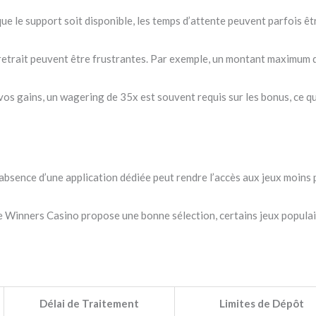
ue le support soit disponible, les temps d’attente peuvent parfois êt
 retrait peuvent être frustrantes. Par exemple, un montant maximum 
vos gains, un wagering de 35x est souvent requis sur les bonus, ce qui 
absence d’une application dédiée peut rendre l’accès aux jeux moins p
 Winners Casino propose une bonne sélection, certains jeux populai
Délai de Traitement
Limites de Dépôt