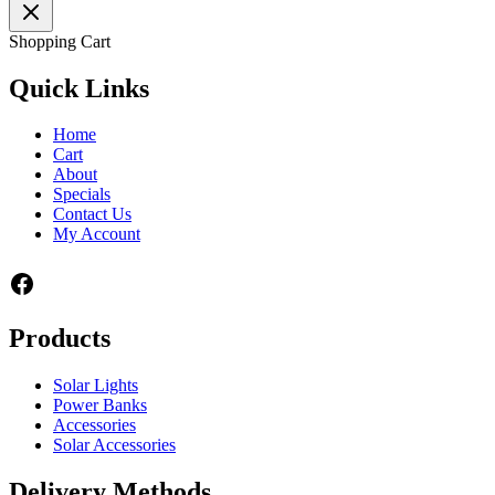
Shopping Cart
Quick Links
Home
Cart
About
Specials
Contact Us
My Account
Facebook
Products
Solar Lights
Power Banks
Accessories
Solar Accessories
Delivery Methods