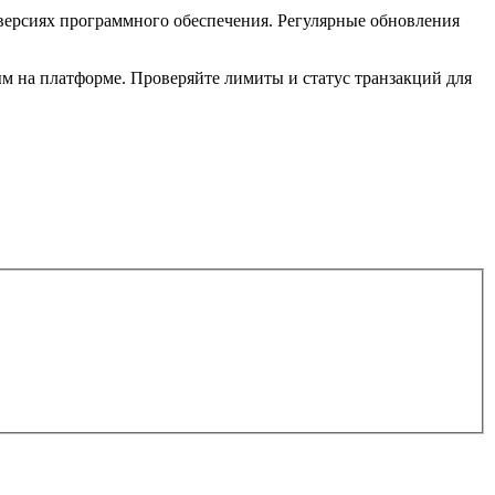
 версиях программного обеспечения. Регулярные обновления
м на платформе. Проверяйте лимиты и статус транзакций для