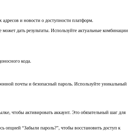
 адресов и новости о доступности платформ.
е может дать результаты. Используйте актуальные комбинации
доносного кода.
тронной почты и безопасный пароль. Используйте уникальный
ылке, чтобы активировать аккаунт. Это обязательный шаг для
есь опцией “Забыли пароль?”, чтобы восстановить доступ к