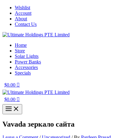
Skip
Wishlist
to
Account
content
About
Contact Us
Home
Store
Solar Lights
Power Banks
Accessories
Specials
$
0.00
$
0.00
Vavada зеркало сайта
Leave a Comment
/
Uncategorized
/ By
Pardeep Prasad