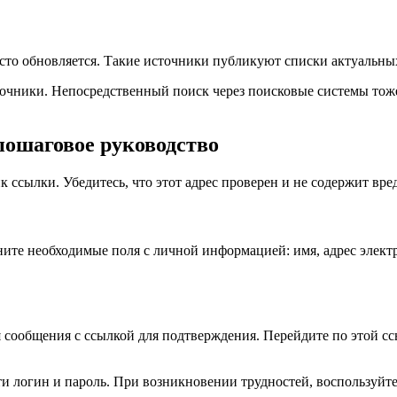
сто обновляется. Такие источники публикуют списки актуальных
точники. Непосредственный поиск через поисковые системы тож
 пошаговое руководство
 ссылки. Убедитесь, что этот адрес проверен и не содержит вре
ните необходимые поля с личной информацией: имя, адрес элек
 сообщения с ссылкой для подтверждения. Перейдите по этой сс
сти логин и пароль. При возникновении трудностей, воспользуйт