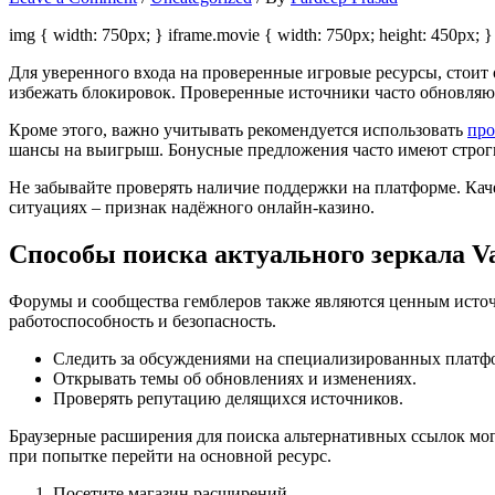
img { width: 750px; } iframe.movie { width: 750px; height: 450px; }
Для уверенного входа на проверенные игровые ресурсы, стоит 
избежать блокировок. Проверенные источники часто обновляют
Кроме этого, важно учитывать рекомендуется использовать
про
шансы на выигрыш. Бонусные предложения часто имеют строги
Не забывайте проверять наличие поддержки на платформе. К
ситуациях – признак надёжного онлайн-казино.
Способы поиска актуального зеркала V
Форумы и сообщества гемблеров также являются ценным источ
работоспособность и безопасность.
Следить за обсуждениями на специализированных платф
Открывать темы об обновлениях и изменениях.
Проверять репутацию делящихся источников.
Браузерные расширения для поиска альтернативных ссылок мог
при попытке перейти на основной ресурс.
Посетите магазин расширений.