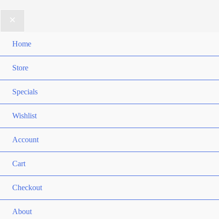
Home
Store
Specials
Wishlist
Account
Cart
Checkout
About