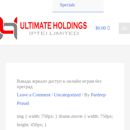
Specials
$
0.00
Вавада зеркало доступ к онлайн играм без
преград
Leave a Comment
/
Uncategorized
/ By
Pardeep
Prasad
img { width: 750px; } iframe.movie { width: 750px;
height: 450px; }