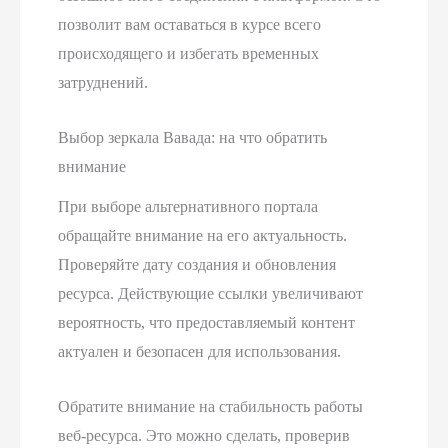
позволит вам оставаться в курсе всего
происходящего и избегать временных
затруднений.
Выбор зеркала Вавада: на что обратить
внимание
При выборе альтернативного портала
обращайте внимание на его актуальность.
Проверяйте дату создания и обновления
ресурса. Действующие ссылки увеличивают
вероятность, что предоставляемый контент
актуален и безопасен для использования.
Обратите внимание на стабильность работы
веб-ресурса. Это можно сделать, проверив