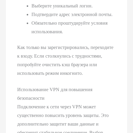
Выберите уникальный логин.
Подтвердите адрес электронной почты.
Обязательно проштудируйте условия
использования.
Как только вы зарегистрировались, переходите
к входу. Если столкнулись с трудностями,
попробуйте очистить кэш браузера или
использовать режим инкогнито.
Использование VPN для повышения
безопасности
Подключение к сети через VPN может
существенно повысить уровень защиты. Это
дополнительно защитит ваши данные и
обеспечит стабильное соединение. Выбор