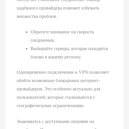
надёжного провайдера поможет избежать
множества проблем.
Обратите внимание на скорость
соединения.
Выбирайте сервера, которые находятся
близко к вашему региону.
Одновременно подключение к VPN позволяет
обойти возможные блокировки интернет-
провайдеров. Это особенно актуально для
пользователей, которые сталкиваются с
географическими ограничениями.
Знакомьтесь с доступными опциями на