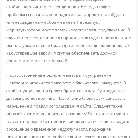
стабильность интернет-соединения. Нередко такие
проблемы связаны с неполадками на стороне провайдера
или неожиданными сбоями в сети. Перезапуск
маршрутизатора может помочь восстановить подключение. В
случае, если соединение в порядке, стоит удостовериться, что
используемая версия браузера обновлена до последней, так
как устаревшие версии могут не обеспечивать должной
совместимости с платформой.
Распространенные ошибки и методы их устранения
Некоторые игроки сталкиваются с блокировкой аккаунтов. В
этой ситуации важно сразу обратиться в службу поддержки
для выяснения причины. Часто такие блокировки связаны с
нарушением правил использования сайта. Следует также
обратить внимание на использование VPN, так как это может
вызвать подозрения в необычной активности. Если вы видите
сообщение о временной недоступности, подождите
некоторое время и попробуйте войти позже, так как это может