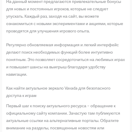
На данный момент предлагаются привлекательные бонусы
для новых и постоянных игроков, которые не следует
упускать. Каждый раз, заходя на сайт, вы можете
ознакомиться с новыми экспериментами и акциями, которые
проводятся для улучшения игрового опыта.
Регулярно обновляемая информация и легкий интерфейс
делают поиск необходимых функций более интуитивно
понятным. Это позволяет сосредоточиться на любимых играх
и повышает шансы на выигрыш благодаря удобству
навигации.
Как найти актуальное зеркало Vavada для безопасного
доступа к играм
Первый шаг к поиску актуального ресурса – обращение к
официальному сайту компании. Зачастую там публикуются
актуальные ссылки на альтернативные порталы. Обратите
внимание на разделы, посвященные новостям или