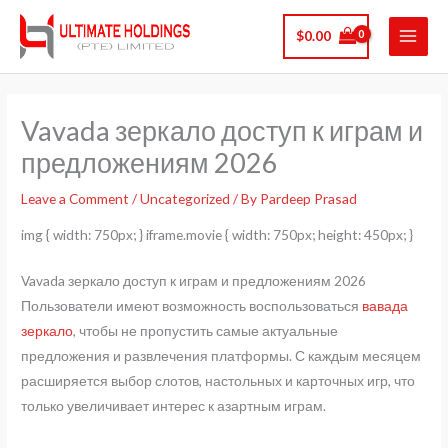
Skip
$
0.00
to
content
Vavada зеркало доступ к играм и
предложениям 2026
Leave a Comment
/
Uncategorized
/ By
Pardeep Prasad
img { width: 750px; } iframe.movie { width: 750px; height: 450px; }
Vavada зеркало доступ к играм и предложениям 2026
Пользователи имеют возможность воспользоваться
вавада
зеркало
, чтобы не пропустить самые актуальные
предложения и развлечения платформы. С каждым месяцем
расширяется выбор слотов, настольных и карточных игр, что
только увеличивает интерес к азартным играм.