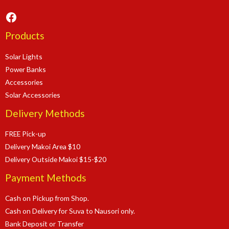
Facebook
Products
Solar Lights
Power Banks
Accessories
Solar Accessories
Delivery Methods
FREE Pick-up
Delivery Makoi Area $10
Delivery Outside Makoi $15-$20
Payment Methods
Cash on Pickup from Shop.
Cash on Delivery for Suva to Nausori only.
Bank Deposit or Transfer