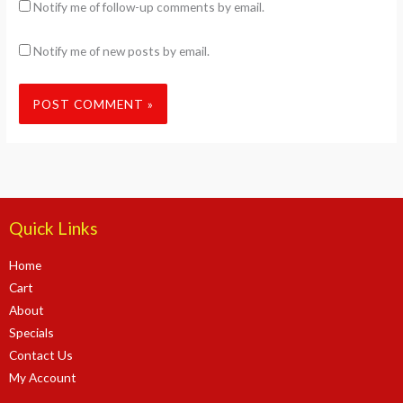
Notify me of follow-up comments by email.
Notify me of new posts by email.
Quick Links
Home
Cart
About
Specials
Contact Us
My Account