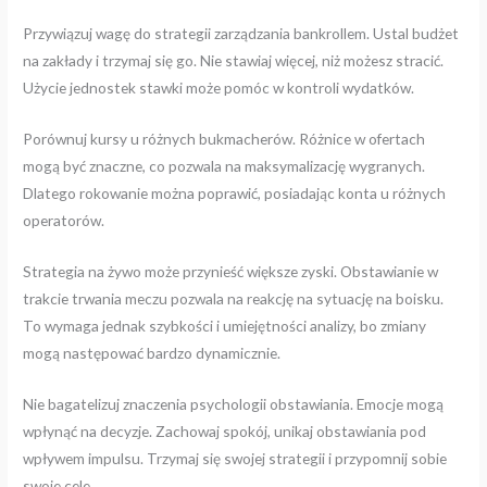
Przywiązuj wagę do strategii zarządzania bankrollem. Ustal budżet
na zakłady i trzymaj się go. Nie stawiaj więcej, niż możesz stracić.
Użycie jednostek stawki może pomóc w kontroli wydatków.
Porównuj kursy u różnych bukmacherów. Różnice w ofertach
mogą być znaczne, co pozwala na maksymalizację wygranych.
Dlatego rokowanie można poprawić, posiadając konta u różnych
operatorów.
Strategia na żywo może przynieść większe zyski. Obstawianie w
trakcie trwania meczu pozwala na reakcję na sytuację na boisku.
To wymaga jednak szybkości i umiejętności analizy, bo zmiany
mogą następować bardzo dynamicznie.
Nie bagatelizuj znaczenia psychologii obstawiania. Emocje mogą
wpłynąć na decyzje. Zachowaj spokój, unikaj obstawiania pod
wpływem impulsu. Trzymaj się swojej strategii i przypomnij sobie
swoje cele.