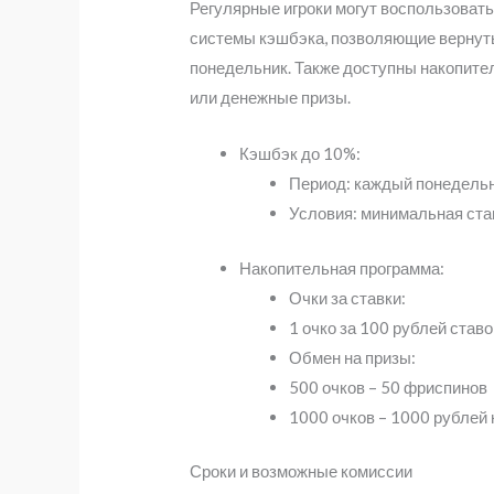
Регулярные игроки могут воспользоват
системы кэшбэка, позволяющие вернуть
понедельник. Также доступны накопител
или денежные призы.
Кэшбэк до 10%:
Период: каждый понедель
Условия: минимальная ста
Накопительная программа:
Очки за ставки:
1 очко за 100 рублей ставо
Обмен на призы:
500 очков – 50 фриспинов
1000 очков – 1000 рублей 
Сроки и возможные комиссии