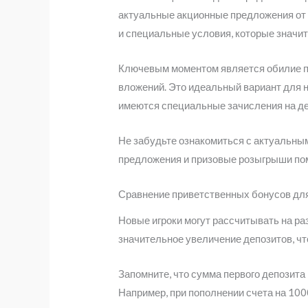
актуальные акционные предложения от о
и специальные условия, которые значи
Ключевым моментом является обилие п
вложений. Это идеальный вариант для н
имеются специальные зачисления на де
Не забудьте ознакомиться с актуальны
предложения и призовые розыгрыши пом
Сравнение приветственных бонусов дл
Новые игроки могут рассчитывать на ра
значительное увеличение депозитов, чт
Запомните, что сумма первого депозита
Например, при пополнении счета на 100