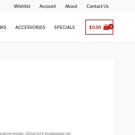
Wishlist
Account
About
Contact Us
NKS
ACCESSORIES
SPECIALS
$
0.00
звлечения, обратите внимание на