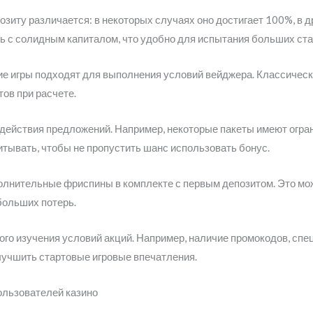
зиту различается: в некоторых случаях оно достигает 100%, в др
ть с солидным капиталом, что удобно для испытания больших ста
акие игры подходят для выполнения условий вейджера. Классичес
тов при расчете.
 действия предложений. Например, некоторые пакеты имеют огра
читывать, чтобы не пропустить шанс использовать бонус.
лнительные фриспины в комплекте с первым депозитом. Это мо
больших потерь.
ого изучения условий акций. Например, наличие промокодов, сп
лучшить стартовые игровые впечатления.
ользователей казино