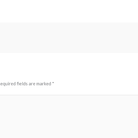
equired fields are marked
*