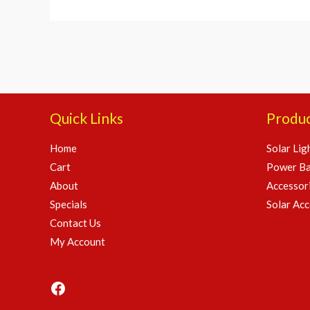
Quick Links
Produ
Home
Solar Lig
Cart
Power Ba
About
Accessor
Specials
Solar Acc
Contact Us
My Account
Facebook