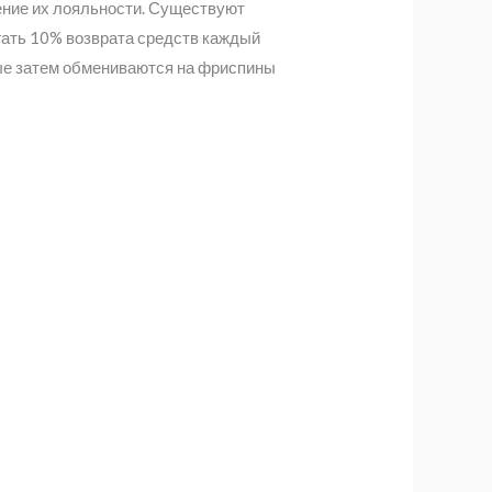
ение их лояльности. Существуют
гать 10% возврата средств каждый
рые затем обмениваются на фриспины