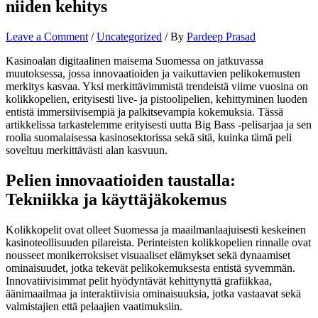
niiden kehitys
Leave a Comment
/
Uncategorized
/ By
Pardeep Prasad
Kasinoalan digitaalinen maisema Suomessa on jatkuvassa
muutoksessa, jossa innovaatioiden ja vaikuttavien pelikokemusten
merkitys kasvaa. Yksi merkittävimmistä trendeistä viime vuosina on
kolikkopelien, erityisesti live- ja pistoolipelien, kehittyminen luoden
entistä immersiivisempiä ja palkitsevampia kokemuksia. Tässä
artikkelissa tarkastelemme erityisesti uutta Big Bass -pelisarjaa ja sen
roolia suomalaisessa kasinosektorissa sekä sitä, kuinka tämä peli
soveltuu merkittävästi alan kasvuun.
Pelien innovaatioiden taustalla:
Tekniikka ja käyttäjäkokemus
Kolikkopelit ovat olleet Suomessa ja maailmanlaajuisesti keskeinen
kasinoteollisuuden pilareista. Perinteisten kolikkopelien rinnalle ovat
nousseet monikerroksiset visuaaliset elämykset sekä dynaamiset
ominaisuudet, jotka tekevät pelikokemuksesta entistä syvemmän.
Innovatiivisimmat pelit hyödyntävät kehittynyttä grafiikkaa,
äänimaailmaa ja interaktiivisia ominaisuuksia, jotka vastaavat sekä
valmistajien että pelaajien vaatimuksiin.