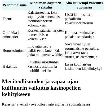
Maailmanlaajuinen
Sitä suurempi vaikutus
Peliominaisuus
vaikutus
Suomessa
Kalastusteema, joka
Lisää kiinnostusta
sopii hyvin suomalaisiin
Teema
paikallisiin
luonnonläheisiin
kalastusperinteisiin
kokemuksiin
Korkealaatuista, tarjoten
Grafiikka ja
Kohottaa kotimaisen
immersiivisen
animaatiot
pelialan standardeja
kokemuksen
Soveltuvat hyvin
Innovatiiviset ja
suomalaisille pelaajille,
Bonustoiminnot
palkitsevat, kuten kalat,
jotka arvostavat
jotka muuttuvat wildiksi
strategisia elementtejä
Soveltuu suosittuihin
Lisää kotimaisten
Hakemus
kasinosivustoihin ja
kasinoiden kilpailukykyä
mobiililaitteisiin
Meriteollisuuden ja vapaa-ajan
kulttuurin vaikutus kasinopelien
kehitykseen
Kalastus ja veneily ovat olleet vahvasti läsnä suomalaisessa