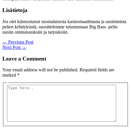
Lisätietoja
Jos olet kiinnostunut suomalaisesta kasinomaailmasta ja uusimmista
pelien kehityksistä, suosittelemme tutustumaan Big Bass -pelin
uusiin ominaisuuksiin ja tarjouksiin.
←
Previous Post
Next Post
→
Leave a Comment
Your email address will not be published.
Required fields are
marked
*
Type
here..