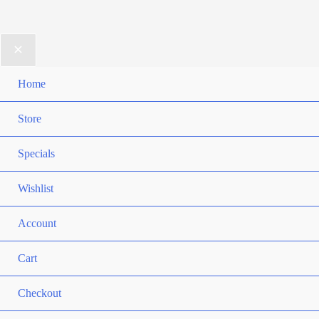
Home
Store
Specials
Wishlist
Account
Cart
Checkout