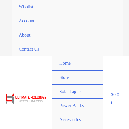
Skip
Wishlist
to
content
Account
About
Contact Us
Home
Store
Solar Lights
$
0.0
0
Power Banks
Accessories