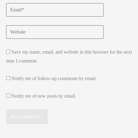
Email*
Website
Save my name, email, and website in this browser for the next
time I comment.
Notify me of follow-up comments by email.
Notify me of new posts by email.