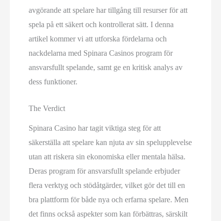
avgörande att spelare har tillgång till resurser för att
spela på ett säkert och kontrollerat sätt. I denna
artikel kommer vi att utforska fördelarna och
nackdelarna med Spinara Casinos program för
ansvarsfullt spelande, samt ge en kritisk analys av
dess funktioner.
The Verdict
Spinara Casino har tagit viktiga steg för att
säkerställa att spelare kan njuta av sin spelupplevelse
utan att riskera sin ekonomiska eller mentala hälsa.
Deras program för ansvarsfullt spelande erbjuder
flera verktyg och stödåtgärder, vilket gör det till en
bra plattform för både nya och erfarna spelare. Men
det finns också aspekter som kan förbättras, särskilt