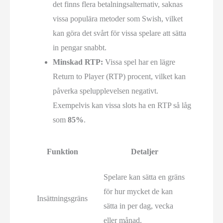
det finns flera betalningsalternativ, saknas
vissa populära metoder som Swish, vilket
kan göra det svårt för vissa spelare att sätta
in pengar snabbt.
Minskad RTP:
Vissa spel har en lägre
Return to Player (RTP) procent, vilket kan
påverka spelupplevelsen negativt.
Exempelvis kan vissa slots ha en RTP så låg
som
85%
.
Funktion
Detaljer
Spelare kan sätta en gräns
för hur mycket de kan
Insättningsgräns
sätta in per dag, vecka
eller månad.