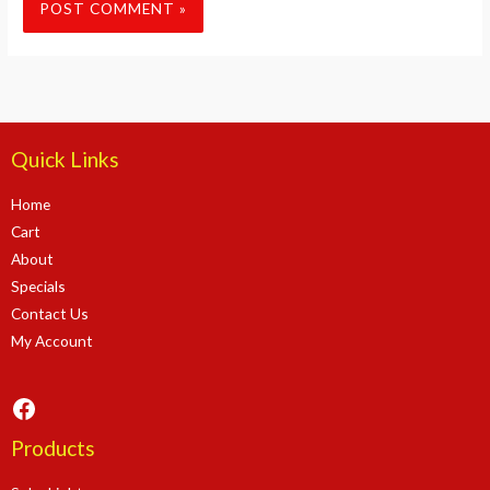
Quick Links
Home
Cart
About
Specials
Contact Us
My Account
Facebook
Products