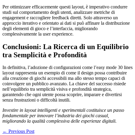
Per ottimizzare efficacemente questi layout, è imperativo condurre
studi sul comportamento degli utenti, analizzare metriche di
engagement e raccogliere feedback diretti. Solo attraverso un
approccio iterativo e orientato ai dati si può affinare la distribuzione
degli elementi di gioco e l’interfaccia, migliorando
complessivamente la user experience.
Conclusioni: La Ricerca di un Equilibrio
tra Semplicità e Profondità
In definitiva, l’adozione di configurazioni come l’easy mode 30 lines
layout rappresenta un esempio di come il design possa contribuire
alla creazione di giochi accessibili ma allo stesso tempo capaci di
coinvolgere un pubblico avanzato. La chiave del successo risiede
nell’equilibrio tra semplicità visiva e profondità strategica,
garantendo che ogni utente possa scoprire, imparare e divertirsi
senza frustrazioni o difficoltà inutili.
Investire in layout intelligenti e sperimentali costituisce un passo
fondamentale per innovare l’industria dei giochi casual,
migliorando la qualità complessiva delle esperienze digitali.
←
Previous Post