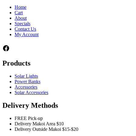
Home
Cart
About
Specials
Contact Us
My Account
Facebook
Products
Solar Lights
Power Banks
Accessories
Solar Accessories
Delivery Methods
FREE Pick-up
Delivery Makoi Area $10
Delivery Outside Makoi $15-$20