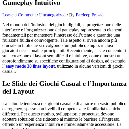
Gameplay Intuitivo
Leave a Comment
/
Uncategorized
/ By
Pardeep Prasad
Nel mondo dell’industria dei giochi digitali, la progettazione delle
interfacce e l’organizzazione del gameplay rappresentano elementi
fondamentali per mantenere l’interesse dell’utente e garantire una
fruizione fluida e coinvolgente. Tale aspetto si rivela ancora più
cruciale in titoli che si rivolgono a un pubblico ampio, inclusi
giocatori occasionali e principianti. Recentemente, ci si è concentrati
sulla creazione di layout semplificati e intuitive, come dimostra un
approfondimento su specifiche configurazioni di design, ad esempio
l’
easy mode 30 lines layout
, utilizzato in alcune versioni di giochi
casuali.
Le Sfide dei Giochi Casual e l’Importanza
del Layout
La naturale tendenza dei giochi casual è di attrarre un vasto pubblico
eterogeneo, spesso con livelli di competenza e familiarità tecniche
differenti. Per questo motivo, sviluppatori e progettisti devono
adottare soluzioni che riducano al minimo le barriere all’ingresso,
offrendo un’esperienza intuitiva e immediatamente accessibile. La