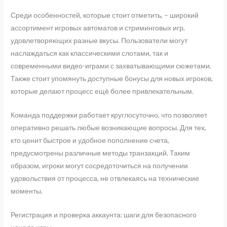
Среди особенностей, которые стоит отметить, – широкий
ассортимент игровых автоматов и стриминговых игр,
удовлетворяющих разные вкусы. Пользователи могут
наслаждаться как классическими слотами, так и
современными видео-играми с захватывающими сюжетами.
Также стоит упомянуть доступные бонусы для новых игроков,
которые делают процесс ещё более привлекательным.
Команда поддержки работает круглосуточно, что позволяет
оперативно решать любые возникающие вопросы. Для тех,
кто ценит быстрое и удобное пополнение счета,
предусмотрены различные методы транзакций. Таким
образом, игроки могут сосредоточиться на получении
удовольствия от процесса, не отвлекаясь на технические
моменты.
Регистрация и проверка аккаунта: шаги для безопасного