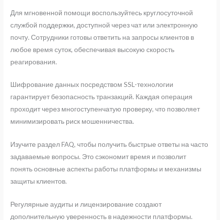
Для мгновенной помощи воспользуйтесь круглосуточной
службой поддержки, доступной через чат или электронную
почту. Сотрудники готовы ответить на запросы клиентов в
любое время суток, обеспечивая высокую скорость
реагирования.
Шифрование данных посредством SSL-технологии
гарантирует безопасность транзакций. Каждая операция
проходит через многоступенчатую проверку, что позволяет
минимизировать риск мошенничества.
Изучите раздел FAQ, чтобы получить быстрые ответы на часто
задаваемые вопросы. Это сэкономит время и позволит
понять основные аспекты работы платформы и механизмы
защиты клиентов.
Регулярные аудиты и лицензирование создают
дополнительную уверенность в надежности платформы.