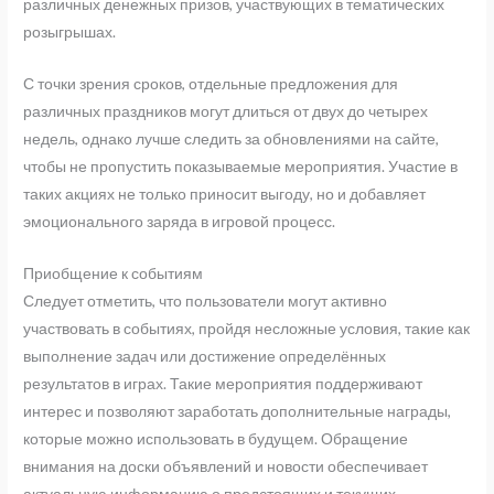
различных денежных призов, участвующих в тематических
розыгрышах.
С точки зрения сроков, отдельные предложения для
различных праздников могут длиться от двух до четырех
недель, однако лучше следить за обновлениями на сайте,
чтобы не пропустить показываемые мероприятия. Участие в
таких акциях не только приносит выгоду, но и добавляет
эмоционального заряда в игровой процесс.
Приобщение к событиям
Следует отметить, что пользователи могут активно
участвовать в событиях, пройдя несложные условия, такие как
выполнение задач или достижение определённых
результатов в играх. Такие мероприятия поддерживают
интерес и позволяют заработать дополнительные награды,
которые можно использовать в будущем. Обращение
внимания на доски объявлений и новости обеспечивает
актуальную информацию о предстоящих и текущих