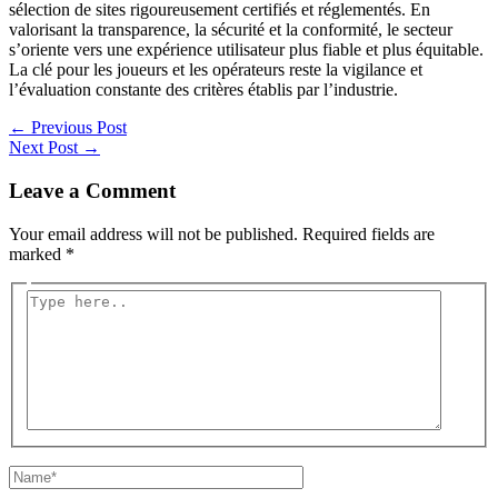
sélection de sites rigoureusement certifiés et réglementés. En
valorisant la transparence, la sécurité et la conformité, le secteur
s’oriente vers une expérience utilisateur plus fiable et plus équitable.
La clé pour les joueurs et les opérateurs reste la vigilance et
l’évaluation constante des critères établis par l’industrie.
←
Previous Post
Next Post
→
Leave a Comment
Your email address will not be published.
Required fields are
marked
*
Type
here..
Name*