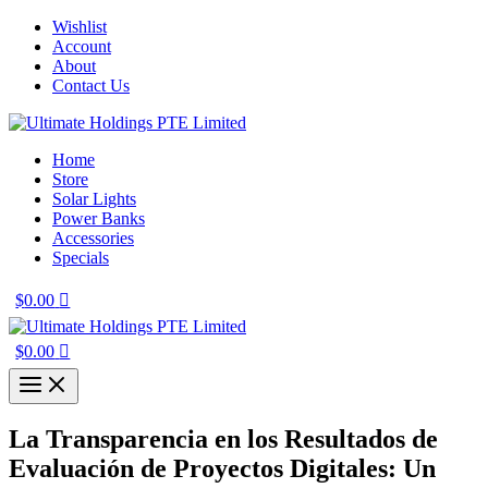
Skip
Wishlist
to
Account
content
About
Contact Us
Home
Store
Solar Lights
Power Banks
Accessories
Specials
$
0.00
$
0.00
La Transparencia en los Resultados de
Evaluación de Proyectos Digitales: Un