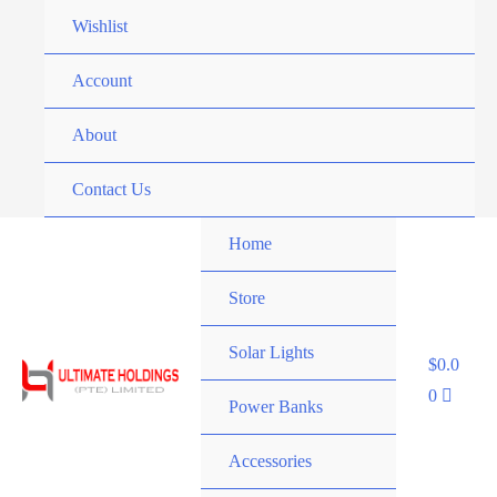
Skip
Wishlist
to
content
Account
About
Contact Us
Home
Store
Solar Lights
$
0.0
0
Power Banks
Accessories