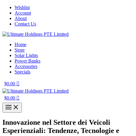
Skip
Wishlist
to
Account
content
About
Contact Us
Home
Store
Solar Lights
Power Banks
Accessories
Specials
$
0.00
$
0.00
Innovazione nel Settore dei Veicoli
Esperienziali: Tendenze, Tecnologie e