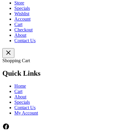
Store
Specials
Wishlist
Account
Cart
Checkout
About
Contact Us
Shopping Cart
Quick Links
Home
Cart
About
Specials
Contact Us
My Account
Facebook