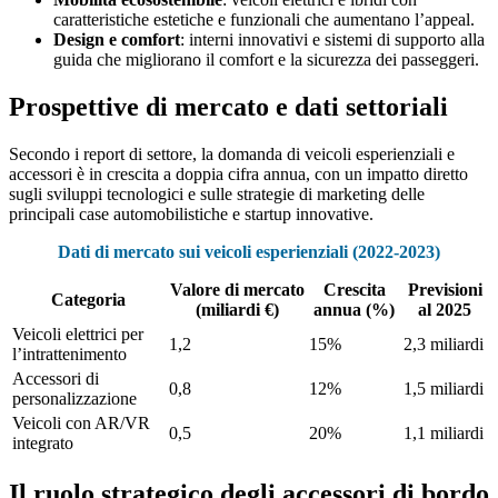
caratteristiche estetiche e funzionali che aumentano l’appeal.
Design e comfort
: interni innovativi e sistemi di supporto alla
guida che migliorano il comfort e la sicurezza dei passeggeri.
Prospettive di mercato e dati settoriali
Secondo i report di settore, la domanda di veicoli esperienziali e
accessori è in crescita a doppia cifra annua, con un impatto diretto
sugli sviluppi tecnologici e sulle strategie di marketing delle
principali case automobilistiche e startup innovative.
Dati di mercato sui veicoli esperienziali (2022-2023)
Valore di mercato
Crescita
Previsioni
Categoria
(miliardi €)
annua (%)
al 2025
Veicoli elettrici per
1,2
15%
2,3 miliardi
l’intrattenimento
Accessori di
0,8
12%
1,5 miliardi
personalizzazione
Veicoli con AR/VR
0,5
20%
1,1 miliardi
integrato
Il ruolo strategico degli accessori di bordo