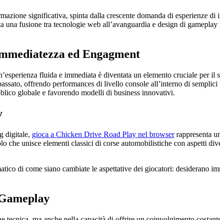
mazione significativa, spinta dalla crescente domanda di esperienze di in
 una fusione tra tecnologie web all’avanguardia e design di gameplay i
Immediatezza ed Engagment
n’esperienza fluida e immediata è diventata un elemento cruciale per il s
passato, offrendo performances di livello console all’interno di semplici
bblico globale e favorendo modelli di business innovativi.
y
g digitale,
gioca a Chicken Drive Road Play nel browser
rappresenta u
titolo che unisce elementi classici di corse automobilistiche con aspetti 
co di come siano cambiate le aspettative dei giocatori: desiderano im
i Gameplay
one tecnica, ma anche nella capacità di offrire un coinvolgimento costant