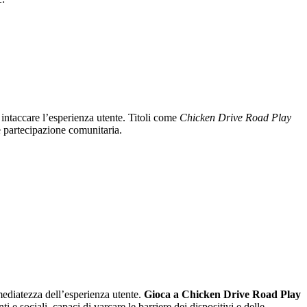
a intaccare l’esperienza utente. Titoli come
Chicken Drive Road Play
e partecipazione comunitaria.
mediatezza dell’esperienza utente.
Gioca a Chicken Drive Road Play
e sociali, capaci di varcare le barriere dei dispositivi e delle