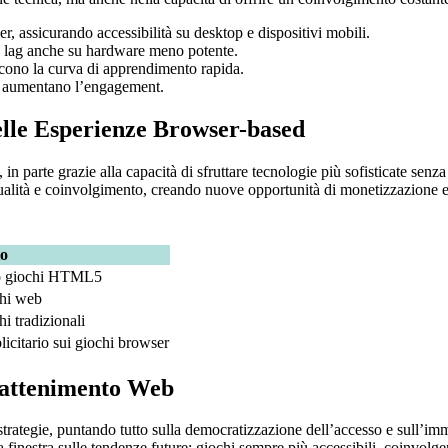
er, assicurando accessibilità su desktop e dispositivi mobili.
a lag anche su hardware meno potente.
scono la curva di apprendimento rapida.
ve aumentano l’engagement.
elle Esperienze Browser-based
in parte grazie alla capacità di sfruttare tecnologie più sofisticate senz
 qualità e coinvolgimento, creando nuove opportunità di monetizzazione 
to
ano giochi HTML5
chi web
hi tradizionali
icitario sui giochi browser
rattenimento Web
 strategie, puntando tutto sulla democratizzazione dell’accesso e sull’im
estra sulle tendenze future: giochi sempre più accessibili, coinvolgenti 