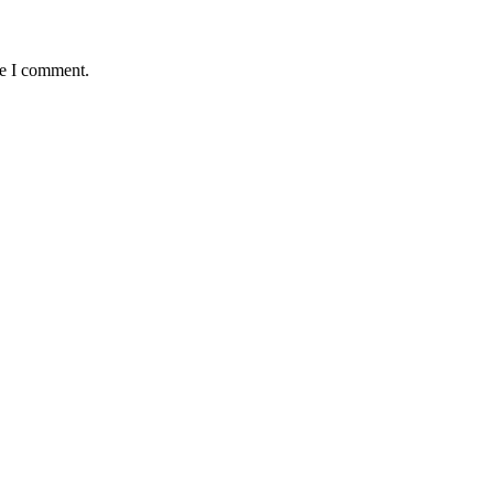
me I comment.