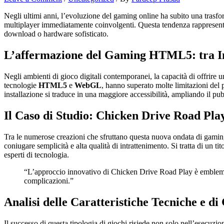
Negli ultimi anni, l’evoluzione del gaming online ha subito una trasfor
multiplayer immediatamente coinvolgenti. Questa tendenza rappresenta
download o hardware sofisticato.
L’affermazione del Gaming HTML5: tra 
Negli ambienti di gioco digitali contemporanei, la capacità di offrire u
tecnologie
HTML5
e
WebGL
, hanno superato molte limitazioni del 
installazione si traduce in una maggiore accessibilità, ampliando il pu
Il Caso di Studio: Chicken Drive Road Pla
Tra le numerose creazioni che sfruttano questa nuova ondata di gamin
coniugare semplicità e alta qualità di intrattenimento. Si tratta di un 
esperti di tecnologia.
“L’approccio innovativo di Chicken Drive Road Play è emblemati
complicazioni.”
Analisi delle Caratteristiche Tecniche e d
Il successo di questa tipologia di giochi risiede non solo nell’esecuzi