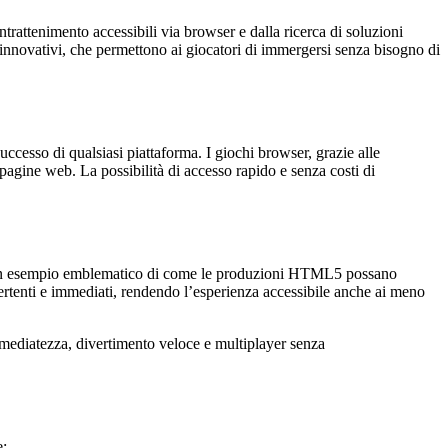
trattenimento accessibili via browser e dalla ricerca di soluzioni
nnovativi, che permettono ai giocatori di immergersi senza bisogno di
uccesso di qualsiasi piattaforma. I giochi browser, grazie alle
 pagine web. La possibilità di accesso rapido e senza costi di
n esempio emblematico di come le produzioni HTML5 possano
divertenti e immediati, rendendo l’esperienza accessibile anche ai meno
mediatezza, divertimento veloce e multiplayer senza
e: