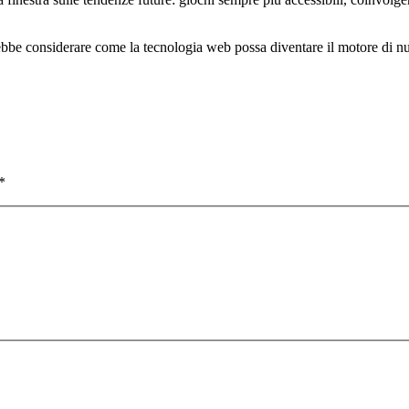
ebbe considerare come la tecnologia web possa diventare il motore di nu
*