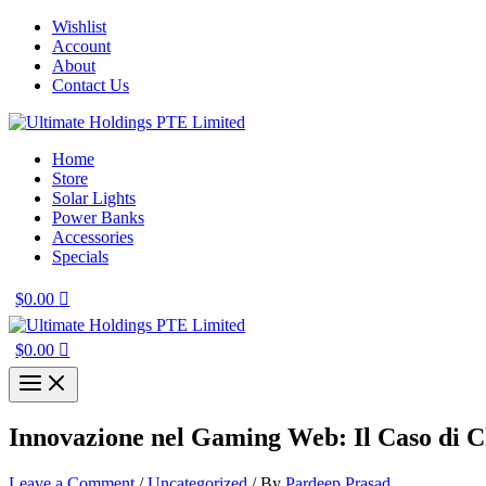
Skip
Wishlist
to
Account
content
About
Contact Us
Home
Store
Solar Lights
Power Banks
Accessories
Specials
$
0.00
$
0.00
Innovazione nel Gaming Web: Il Caso di 
Leave a Comment
/
Uncategorized
/ By
Pardeep Prasad