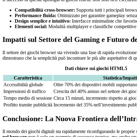
Compatibilità cross-browser:
Supporta tutti i principali brows
Performance fluida:
Ottimizzato per garantire gameplay senz
Design semplice e intuitivo:
Interfacce minimaliste che favori
Elementi social:
Modalità multiplayer e classifiche competiti
Impatti sul Settore del Gaming e Futuro d
Il settore dei giochi browser sta vivendo una fase di rapida evoluzione, 
dimostrano che la semplicità può incontrare le più alte aspettative di
Dati chiave sui giochi HTML5
Caratteristica
Statistica/Impat
Accessibilità globale
Oltre 70% dei dispositivi mobili support
Impressioni di traffico
Crescita del 40% annuo nel settore dei gio
Tempo medio di sessione
Circa 15 minuti, incremento rispetto ai gioc
Profitto tramite pubblicità
Incremento del 35% nell’investimento pubbl
Conclusione: La Nuova Frontiera dell’Int
Il mondo dei giochi digitali sta rapidamente riconfigurando le proprie
nel browser
non è solo un esempio di successo tecnico, ma anche una fin