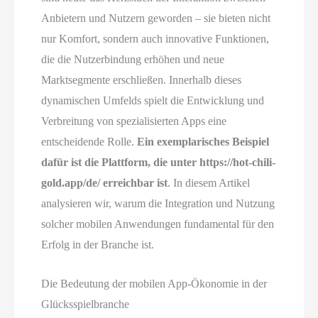
Anbietern und Nutzern geworden – sie bieten nicht
nur Komfort, sondern auch innovative Funktionen,
die die Nutzerbindung erhöhen und neue
Marktsegmente erschließen. Innerhalb dieses
dynamischen Umfelds spielt die Entwicklung und
Verbreitung von spezialisierten Apps eine
entscheidende Rolle.
Ein exemplarisches Beispiel
dafür ist die Plattform, die unter https://hot-chili-
gold.app/de/ erreichbar ist
. In diesem Artikel
analysieren wir, warum die Integration und Nutzung
solcher mobilen Anwendungen fundamental für den
Erfolg in der Branche ist.
Die Bedeutung der mobilen App-Ökonomie in der
Glücksspielbranche