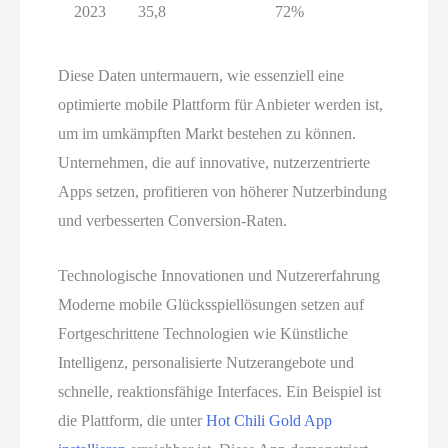
2023
35,8
72%
Diese Daten untermauern, wie essenziell eine
optimierte mobile Plattform für Anbieter werden ist,
um im umkämpften Markt bestehen zu können.
Unternehmen, die auf innovative, nutzerzentrierte
Apps setzen, profitieren von höherer Nutzerbindung
und verbesserten Conversion-Raten.
Technologische Innovationen und Nutzererfahrung
Moderne mobile Glücksspiellösungen setzen auf
Fortgeschrittene Technologien wie Künstliche
Intelligenz, personalisierte Nutzerangebote und
schnelle, reaktionsfähige Interfaces. Ein Beispiel ist
die Plattform, die unter
Hot Chili Gold App