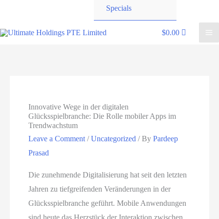
Specials
$
0.00
Innovative Wege in der digitalen
Glücksspielbranche: Die Rolle mobiler Apps im
Trendwachstum
Leave a Comment
/
Uncategorized
/ By
Pardeep
Prasad
Die zunehmende Digitalisierung hat seit den letzten
Jahren zu tiefgreifenden Veränderungen in der
Glücksspielbranche geführt. Mobile Anwendungen
sind heute das Herzstück der Interaktion zwischen