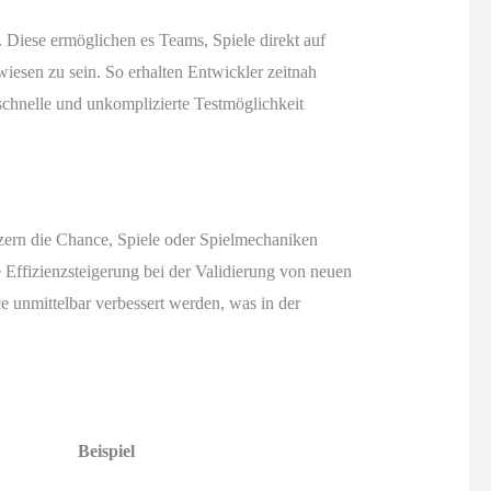
. Diese ermöglichen es Teams, Spiele direkt auf
iesen zu sein. So erhalten Entwickler zeitnah
 schnelle und unkomplizierte Testmöglichkeit
tzern die Chance, Spiele oder Spielmechaniken
 Effizienzsteigerung bei der Validierung von neuen
e unmittelbar verbessert werden, was in der
Beispiel