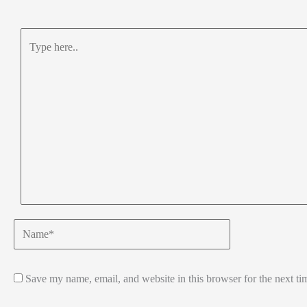
Type
here..
Name*
Save my name, email, and website in this browser for the next t