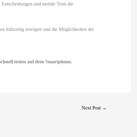
e Entscheidungen und mobile Tests die
en frühzeitig erwägen und die Möglichkeiten der
 schnell testen auf dem Smartphone.
Next Post
→