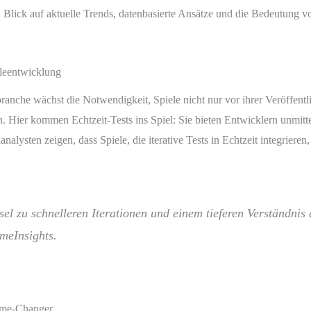
 Blick auf aktuelle Trends, datenbasierte Ansätze und die Bedeutung v
eleentwicklung
ebranche wächst die Notwendigkeit, Spiele nicht nur vor ihrer Veröffent
 Hier kommen Echtzeit-Tests ins Spiel: Sie bieten Entwicklern unmit
alysten zeigen, dass Spiele, die iterative Tests in Echtzeit integrier
sel zu schnelleren Iterationen und einem tieferen Verständnis 
meInsights.
Game-Changer