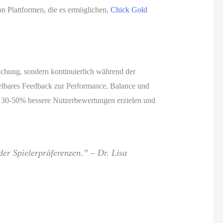
on Plattformen, die es ermöglichen,
Chick Gold
lichung, sondern kontinuierlich während der
telbares Feedback zur Performance, Balance und
en, 30-50% bessere Nutzerbewertungen erzielen und
der Spielerpräferenzen.” – Dr. Lisa