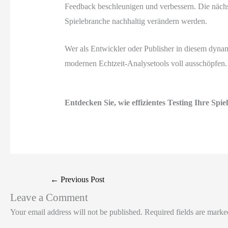
Feedback beschleunigen und verbessern. Die nächs
Spielebranche nachhaltig verändern werden.
Wer als Entwickler oder Publisher in diesem dyna
modernen Echtzeit-Analysetools voll ausschöpfen.
Entdecken Sie, wie effizientes Testing Ihre Sp
←
Previous Post
Leave a Comment
Your email address will not be published.
Required fields are mark