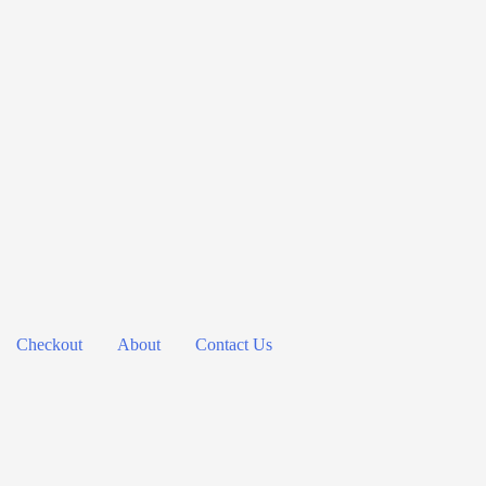
Checkout
About
Contact Us