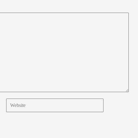
Website