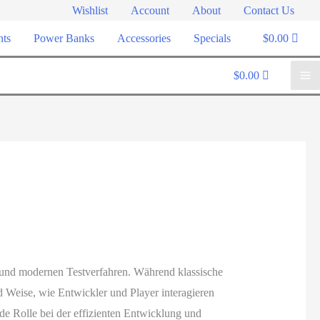
Wishlist
Account
About
Contact Us
$
0.00
hts
Power Banks
Accessories
Specials
$
0.00
 und modernen Testverfahren. Während klassische
d Weise, wie Entwickler und Player interagieren
nde Rolle bei der effizienten Entwicklung und