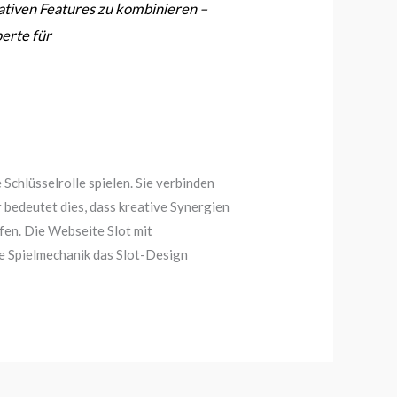
ativen Features zu kombinieren –
erte für
Schlüsselrolle spielen. Sie verbinden
r bedeutet dies, dass kreative Synergien
fen. Die Webseite Slot mit
se Spielmechanik das Slot-Design