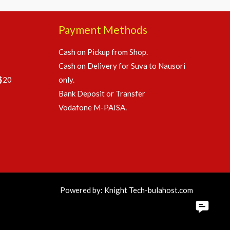
Payment Methods
Cash on Pickup from Shop.
Cash on Delivery for Suva to Nausori
-$20
only.
Bank Deposit or Transfer
Vodafone M-PAISA.
Powered by: Knight Tech-bulahost.com
Contact
Us