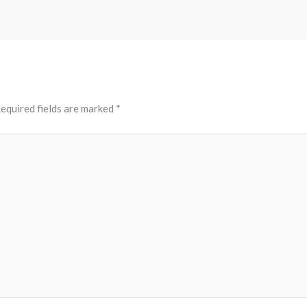
equired fields are marked
*