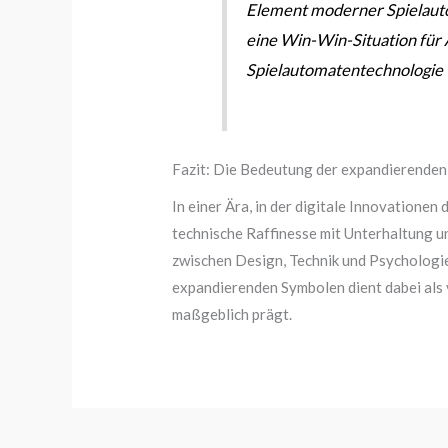
Element moderner Spielauto
eine Win-Win-Situation für 
Spielautomatentechnologie
Fazit: Die Bedeutung der expandierenden
In einer Ära, in der digitale Innovatione
technische Raffinesse mit Unterhaltung un
zwischen Design, Technik und Psychologie
expandierenden Symbolen dient dabei als v
maßgeblich prägt.