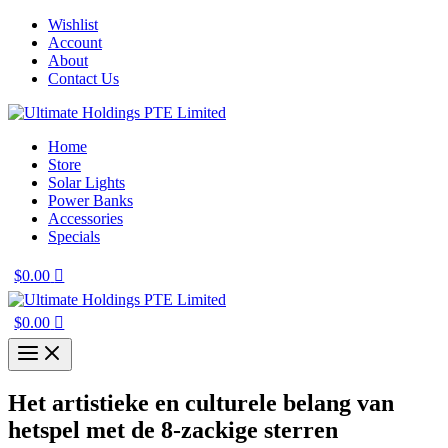
Skip
Wishlist
to
Account
content
About
Contact Us
Home
Store
Solar Lights
Power Banks
Accessories
Specials
$
0.00
$
0.00
Het artistieke en culturele belang van
hetspel met de 8-zackige sterren