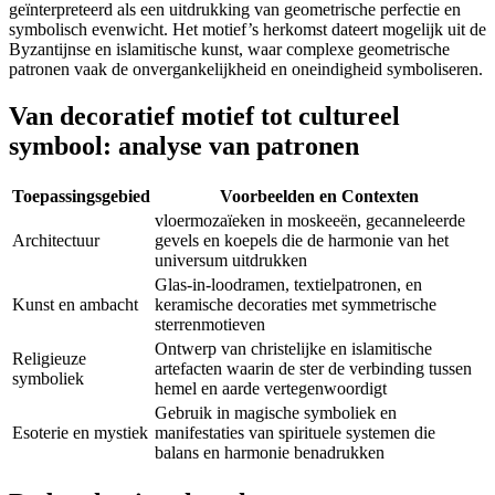
geïnterpreteerd als een uitdrukking van geometrische perfectie en
symbolisch evenwicht. Het motief’s herkomst dateert mogelijk uit de
Byzantijnse en islamitische kunst, waar complexe geometrische
patronen vaak de onvergankelijkheid en oneindigheid symboliseren.
Van decoratief motief tot cultureel
symbool: analyse van patronen
Toepassingsgebied
Voorbeelden en Contexten
vloermozaïeken in moskeeën, gecanneleerde
Architectuur
gevels en koepels die de harmonie van het
universum uitdrukken
Glas-in-loodramen, textielpatronen, en
Kunst en ambacht
keramische decoraties met symmetrische
sterrenmotieven
Ontwerp van christelijke en islamitische
Religieuze
artefacten waarin de ster de verbinding tussen
symboliek
hemel en aarde vertegenwoordigt
Gebruik in magische symboliek en
Esoterie en mystiek
manifestaties van spirituele systemen die
balans en harmonie benadrukken