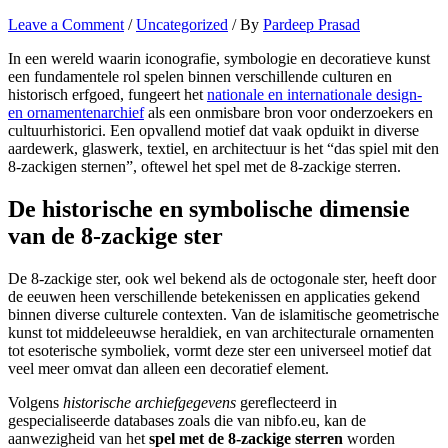
Leave a Comment
/
Uncategorized
/ By
Pardeep Prasad
In een wereld waarin iconografie, symbologie en decoratieve kunst
een fundamentele rol spelen binnen verschillende culturen en
historisch erfgoed, fungeert het
nationale en internationale design-
en ornamentenarchief
als een onmisbare bron voor onderzoekers en
cultuurhistorici. Een opvallend motief dat vaak opduikt in diverse
aardewerk, glaswerk, textiel, en architectuur is het “das spiel mit den
8-zackigen sternen”, oftewel het spel met de 8-zackige sterren.
De historische en symbolische dimensie
van de 8-zackige ster
De 8-zackige ster, ook wel bekend als de octogonale ster, heeft door
de eeuwen heen verschillende betekenissen en applicaties gekend
binnen diverse culturele contexten. Van de islamitische geometrische
kunst tot middeleeuwse heraldiek, en van architecturale ornamenten
tot esoterische symboliek, vormt deze ster een universeel motief dat
veel meer omvat dan alleen een decoratief element.
Volgens
historische archiefgegevens
gereflecteerd in
gespecialiseerde databases zoals die van nibfo.eu, kan de
aanwezigheid van het
spel met de 8-zackige sterren
worden