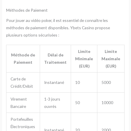
Méthodes de Paiement
Pour jouer au vidéo poker, il est essentiel de connaître les
méthodes de paiement disponibles. Ybets Casino propose
plusieurs options sécurisées :
Limite
Limite
Méthode de
Délai de
Minimale
Maximale
Paiement
Traitement
(EUR)
(EUR)
Carte de
Instantané
10
5000
Crédit/Débit
Virement
1-3 jours
50
10000
Bancaire
ouvrés
Portefeuilles
Électroniques
Instantané
20
2000