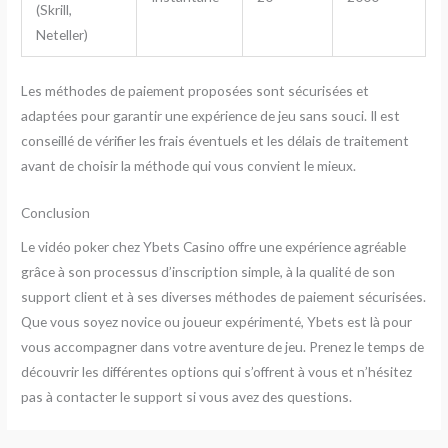
(Skrill,
Neteller)
Les méthodes de paiement proposées sont sécurisées et
adaptées pour garantir une expérience de jeu sans souci. Il est
conseillé de vérifier les frais éventuels et les délais de traitement
avant de choisir la méthode qui vous convient le mieux.
Conclusion
Le vidéo poker chez Ybets Casino offre une expérience agréable
grâce à son processus d’inscription simple, à la qualité de son
support client et à ses diverses méthodes de paiement sécurisées.
Que vous soyez novice ou joueur expérimenté, Ybets est là pour
vous accompagner dans votre aventure de jeu. Prenez le temps de
découvrir les différentes options qui s’offrent à vous et n’hésitez
pas à contacter le support si vous avez des questions.