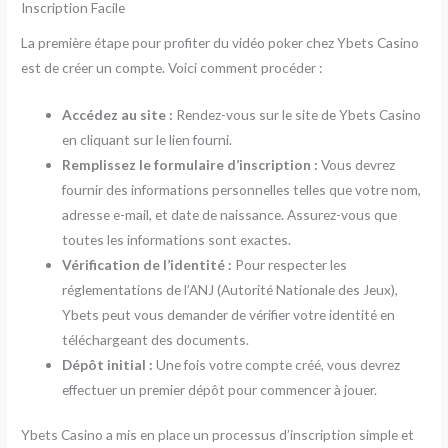
Inscription Facile
La première étape pour profiter du vidéo poker chez Ybets Casino
est de créer un compte. Voici comment procéder :
Accédez au site :
Rendez-vous sur le site de Ybets Casino
en cliquant sur le lien fourni.
Remplissez le formulaire d’inscription :
Vous devrez
fournir des informations personnelles telles que votre nom,
adresse e-mail, et date de naissance. Assurez-vous que
toutes les informations sont exactes.
Vérification de l’identité :
Pour respecter les
réglementations de l’ANJ (Autorité Nationale des Jeux),
Ybets peut vous demander de vérifier votre identité en
téléchargeant des documents.
Dépôt initial :
Une fois votre compte créé, vous devrez
effectuer un premier dépôt pour commencer à jouer.
Ybets Casino a mis en place un processus d’inscription simple et