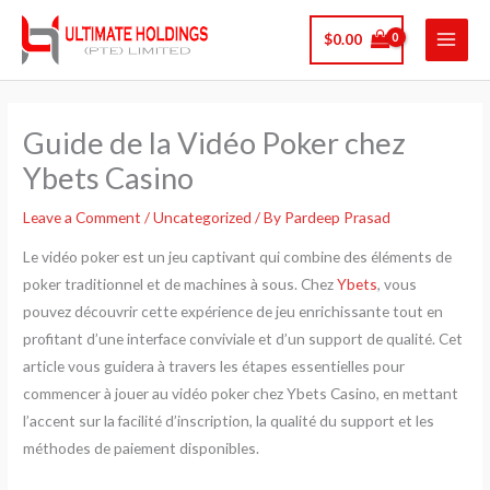
Skip
$
0.00
to
content
Guide de la Vidéo Poker chez
Ybets Casino
Leave a Comment
/
Uncategorized
/ By
Pardeep Prasad
Le vidéo poker est un jeu captivant qui combine des éléments de
poker traditionnel et de machines à sous. Chez
Ybets
, vous
pouvez découvrir cette expérience de jeu enrichissante tout en
profitant d’une interface conviviale et d’un support de qualité. Cet
article vous guidera à travers les étapes essentielles pour
commencer à jouer au vidéo poker chez Ybets Casino, en mettant
l’accent sur la facilité d’inscription, la qualité du support et les
méthodes de paiement disponibles.