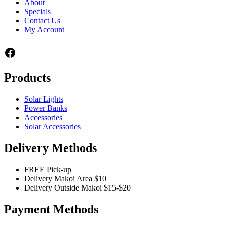
About
Specials
Contact Us
My Account
Facebook
Products
Solar Lights
Power Banks
Accessories
Solar Accessories
Delivery Methods
FREE Pick-up
Delivery Makoi Area $10
Delivery Outside Makoi $15-$20
Payment Methods