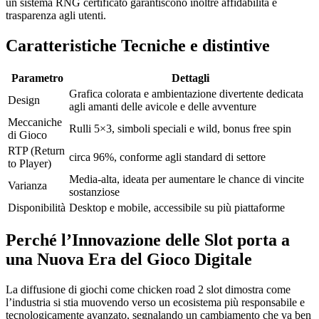
un sistema RNG certificato garantiscono inoltre affidabilità e
trasparenza agli utenti.
Caratteristiche Tecniche e distintive
Parametro
Dettagli
Grafica colorata e ambientazione divertente dedicata
Design
agli amanti delle avicole e delle avventure
Meccaniche
Rulli 5×3, simboli speciali e wild, bonus free spin
di Gioco
RTP (Return
circa 96%, conforme agli standard di settore
to Player)
Media-alta, ideata per aumentare le chance di vincite
Varianza
sostanziose
Disponibilità
Desktop e mobile, accessibile su più piattaforme
Perché l’Innovazione delle Slot porta a
una Nuova Era del Gioco Digitale
La diffusione di giochi come chicken road 2 slot dimostra come
l’industria si stia muovendo verso un ecosistema più responsabile e
tecnologicamente avanzato, segnalando un cambiamento che va ben