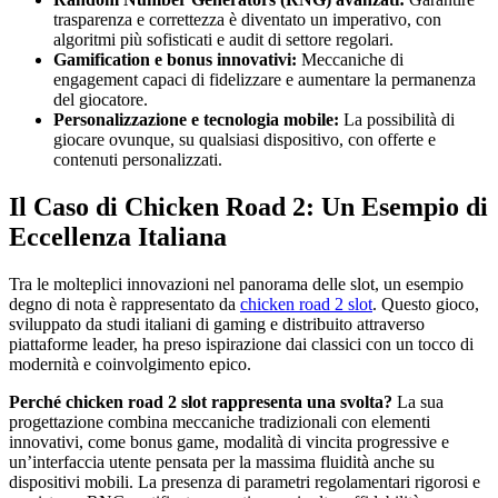
trasparenza e correttezza è diventato un imperativo, con
algoritmi più sofisticati e audit di settore regolari.
Gamification e bonus innovativi:
Meccaniche di
engagement capaci di fidelizzare e aumentare la permanenza
del giocatore.
Personalizzazione e tecnologia mobile:
La possibilità di
giocare ovunque, su qualsiasi dispositivo, con offerte e
contenuti personalizzati.
Il Caso di Chicken Road 2: Un Esempio di
Eccellenza Italiana
Tra le molteplici innovazioni nel panorama delle slot, un esempio
degno di nota è rappresentato da
chicken road 2 slot
. Questo gioco,
sviluppato da studi italiani di gaming e distribuito attraverso
piattaforme leader, ha preso ispirazione dai classici con un tocco di
modernità e coinvolgimento epico.
Perché chicken road 2 slot rappresenta una svolta?
La sua
progettazione combina meccaniche tradizionali con elementi
innovativi, come bonus game, modalità di vincita progressive e
un’interfaccia utente pensata per la massima fluidità anche su
dispositivi mobili. La presenza di parametri regolamentari rigorosi e