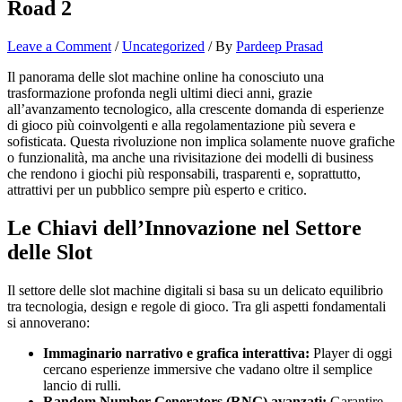
Road 2
Leave a Comment
/
Uncategorized
/ By
Pardeep Prasad
Il panorama delle slot machine online ha conosciuto una
trasformazione profonda negli ultimi dieci anni, grazie
all’avanzamento tecnologico, alla crescente domanda di esperienze
di gioco più coinvolgenti e alla regolamentazione più severa e
sofisticata. Questa rivoluzione non implica solamente nuove grafiche
o funzionalità, ma anche una rivisitazione dei modelli di business
che rendono i giochi più responsabili, trasparenti e, soprattutto,
attrattivi per un pubblico sempre più esperto e critico.
Le Chiavi dell’Innovazione nel Settore
delle Slot
Il settore delle slot machine digitali si basa su un delicato equilibrio
tra tecnologia, design e regole di gioco. Tra gli aspetti fondamentali
si annoverano:
Immaginario narrativo e grafica interattiva:
Player di oggi
cercano esperienze immersive che vadano oltre il semplice
lancio di rulli.
Random Number Generators (RNG) avanzati:
Garantire