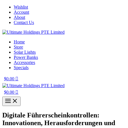
Skip
Wishlist
to
Account
content
About
Contact Us
Home
Store
Solar Lights
Power Banks
Accessories
Specials
$
0.00
$
0.00
Digitale Führerscheinkontrollen:
Innovationen, Herausforderungen und