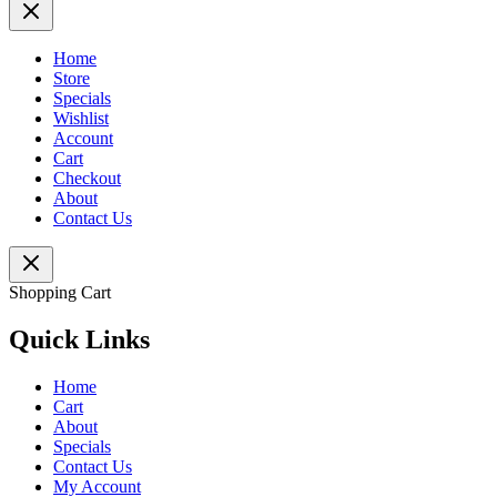
Home
Store
Specials
Wishlist
Account
Cart
Checkout
About
Contact Us
Shopping Cart
Quick Links
Home
Cart
About
Specials
Contact Us
My Account