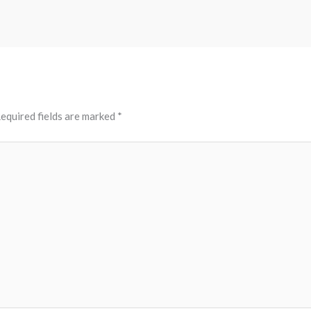
equired fields are marked
*