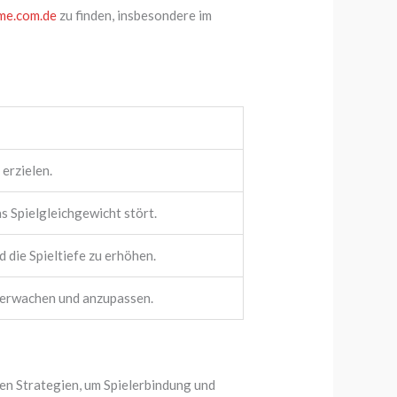
me.com.de
zu finden, insbesondere im
erzielen.
s Spielgleichgewicht stört.
 die Spieltiefe zu erhöhen.
berwachen und anzupassen.
ten Strategien, um Spielerbindung und