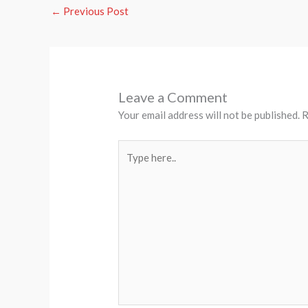
←
Previous Post
Leave a Comment
Your email address will not be published.
R
Type
here..