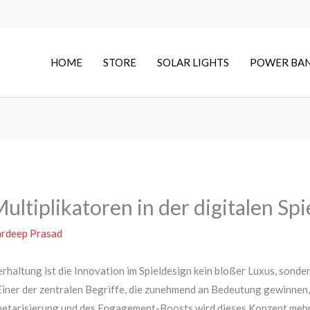
HOME
STORE
SOLAR LIGHTS
POWER BA
ltiplikatoren in der digitalen Sp
rdeep Prasad
erhaltung ist die Innovation im Spieldesign kein bloßer Luxus, sonde
iner der zentralen Begriffe, die zunehmend an Bedeutung gewinnen,
tarisierung und des Engagement-Boosts wird dieses Konzept mehr 