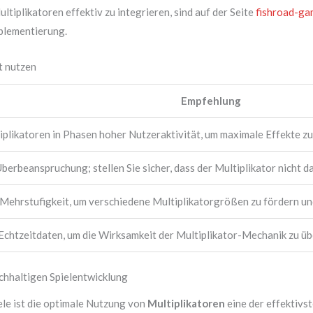
ltiplikatoren effektiv zu integrieren, sind auf der Seite
fishroad-ga
plementierung.
t nutzen
Empfehlung
iplikatoren in Phasen hoher Nutzeraktivität, um maximale Effekte zu 
berbeanspruchung; stellen Sie sicher, dass der Multiplikator nicht da
 Mehrstufigkeit, um verschiedene Multiplikatorgrößen zu fördern und
Echtzeitdaten, um die Wirksamkeit der Multiplikator-Mechanik zu ü
achhaltigen Spielentwicklung
ele ist die optimale Nutzung von
Multiplikatoren
eine der effektivs