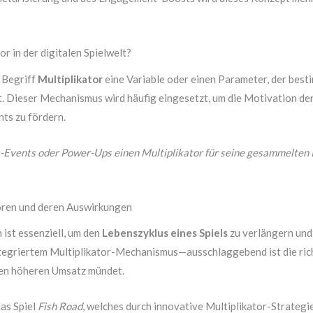
r in der digitalen Spielwelt?
r Begriff
Multiplikator
eine Variable oder einen Parameter, der best
 Dieser Mechanismus wird häufig eingesetzt, um die Motivation der
ts zu fördern.
s-Events oder Power-Ups einen Multiplikator für seine gesammelten
toren und deren Auswirkungen
ist essenziell, um den
Lebenszyklus eines Spiels
zu verlängern und
 integriertem Multiplikator-Mechanismus—ausschlaggebend ist die ri
inen höheren Umsatz mündet.
das Spiel
Fish Road
, welches durch innovative Multiplikator-Strateg