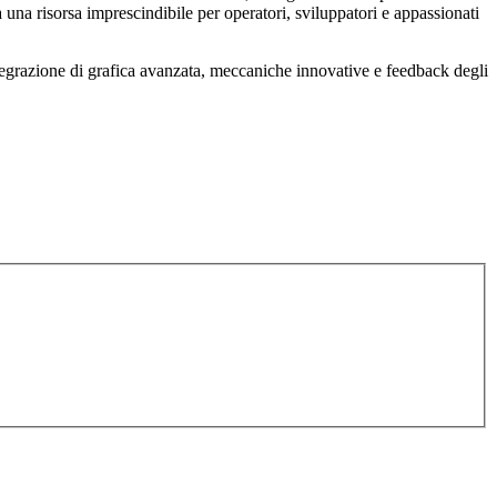
na risorsa imprescindibile per operatori, sviluppatori e appassionati
ntegrazione di grafica avanzata, meccaniche innovative e feedback degli