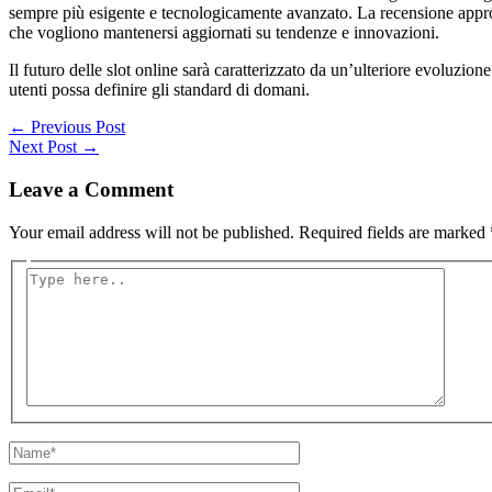
sempre più esigente e tecnologicamente avanzato. La recensione approfo
che vogliono mantenersi aggiornati su tendenze e innovazioni.
Il futuro delle slot online sarà caratterizzato da un’ulteriore evoluz
utenti possa definire gli standard di domani.
←
Previous Post
Next Post
→
Leave a Comment
Your email address will not be published.
Required fields are marked
Type
here..
Name*
Email*