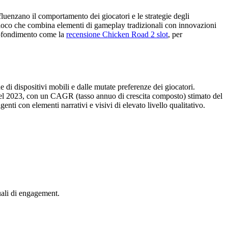
luenzano il comportamento dei giocatori e le strategie degli
 gioco che combina elementi di gameplay tradizionali con innovazioni
pprofondimento come la
recensione Chicken Road 2 slot
, per
e di dispositivi mobili e dalle mutate preferenze dei giocatori.
di nel 2023, con un CAGR (tasso annuo di crescita composto) stimato del
ti con elementi narrativi e visivi di elevato livello qualitativo.
tuali di engagement.