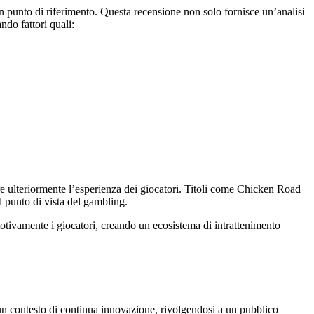
un punto di riferimento. Questa recensione non solo fornisce un’analisi
ndo fattori quali:
are ulteriormente l’esperienza dei giocatori. Titoli come Chicken Road
 punto di vista del gambling.
otivamente i giocatori, creando un ecosistema di intrattenimento
 un contesto di continua innovazione, rivolgendosi a un pubblico