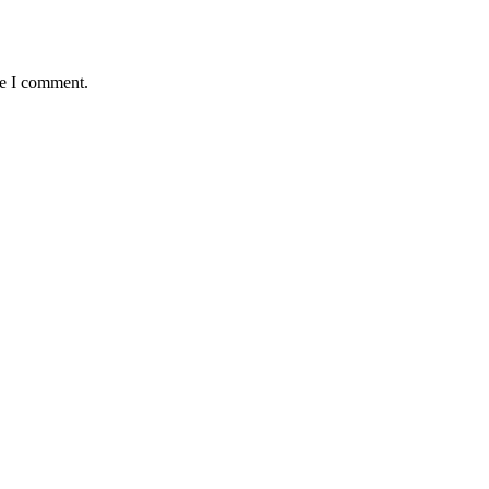
me I comment.