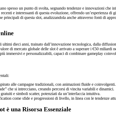
tano spesso un punto di svolta, segnando tendenze e innovazioni che inf
recenti e interessanti di questa evoluzione, offrendo un’esperienza di
iche principali di questa slot, analizzandola anche attraverso fonti di a
Online
i ultimi dieci anni, trainato dall’innovazione tecnologica, dalla diffusion
 valore di mercato globale delle slot è arrivato a superare i €50 miliar
iù immersivi e personalizzabili, capaci di combinare gameplay coinvolgen
ntali:
spirato alle campagne tradizionali, con animazioni fluide e coinvolgenti.
ade” che si intrecciano, creando percorsi di vincita variabili e dinamici.
ratuiti e simboli scatter, potenziati da un’interfaccia intuitiva.
cation come sfide e progressioni di livello, in linea con le tendenze at
ot è una Risorsa Essenziale