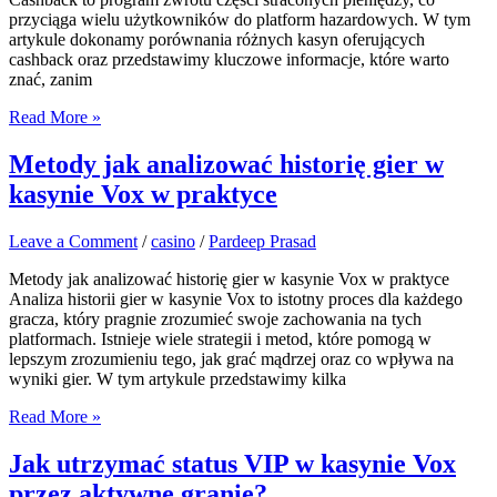
przyciąga wielu użytkowników do platform hazardowych. W tym
artykule dokonamy porównania różnych kasyn oferujących
cashback oraz przedstawimy kluczowe informacje, które warto
znać, zanim
Porównanie
Read More »
kasyn
oferujących
Metody jak analizować historię gier w
cashback:
kasynie Vox w praktyce
Co
warto
wiedzieć?
Leave a Comment
/
casino
/
Pardeep Prasad
Metody jak analizować historię gier w kasynie Vox w praktyce
Analiza historii gier w kasynie Vox to istotny proces dla każdego
gracza, który pragnie zrozumieć swoje zachowania na tych
platformach. Istnieje wiele strategii i metod, które pomogą w
lepszym zrozumieniu tego, jak grać mądrzej oraz co wpływa na
wyniki gier. W tym artykule przedstawimy kilka
Metody
Read More »
jak
analizować
Jak utrzymać status VIP w kasynie Vox
historię
przez aktywne granie?
gier