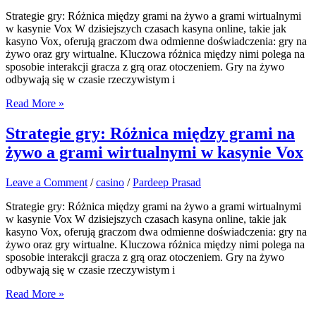
a
grami
Strategie gry: Różnica między grami na żywo a grami wirtualnymi
wirtualnymi
w kasynie Vox W dzisiejszych czasach kasyna online, takie jak
w
kasyno Vox, oferują graczom dwa odmienne doświadczenia: gry na
kasynie
żywo oraz gry wirtualne. Kluczowa różnica między nimi polega na
Vox
sposobie interakcji gracza z grą oraz otoczeniem. Gry na żywo
odbywają się w czasie rzeczywistym i
Strategie
Read More »
gry:
Różnica
Strategie gry: Różnica między grami na
między
żywo a grami wirtualnymi w kasynie Vox
grami
na
żywo
Leave a Comment
/
casino
/
Pardeep Prasad
a
grami
Strategie gry: Różnica między grami na żywo a grami wirtualnymi
wirtualnymi
w kasynie Vox W dzisiejszych czasach kasyna online, takie jak
w
kasyno Vox, oferują graczom dwa odmienne doświadczenia: gry na
kasynie
żywo oraz gry wirtualne. Kluczowa różnica między nimi polega na
Vox
sposobie interakcji gracza z grą oraz otoczeniem. Gry na żywo
odbywają się w czasie rzeczywistym i
Strategie
Read More »
gry: