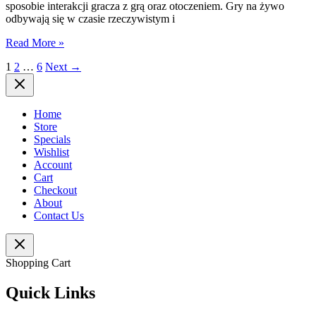
Vox
sposobie interakcji gracza z grą oraz otoczeniem. Gry na żywo
odbywają się w czasie rzeczywistym i
Strategie
Read More »
gry:
1
2
…
6
Next
→
Różnica
między
grami
na
Home
żywo
Store
a
Specials
grami
Wishlist
wirtualnymi
Account
w
Cart
kasynie
Checkout
Vox
About
Contact Us
Shopping Cart
Quick Links