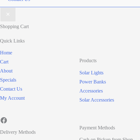
Shopping Cart
Quick Links
Home
Products
Cart
About
Solar Lights
Specials
Power Banks
Contact Us
Accessories
My Account
Solar Accessories
Facebook
Payment Methods
Delivery Methods
Cash on Pickup from Shop.