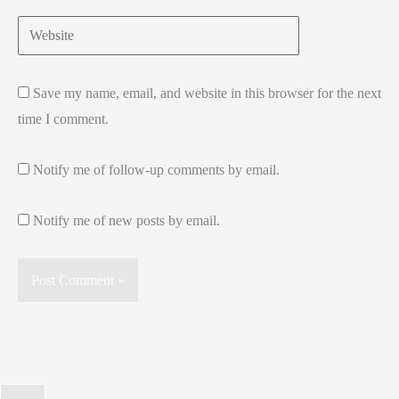
Website
Save my name, email, and website in this browser for the next
time I comment.
Notify me of follow-up comments by email.
Notify me of new posts by email.