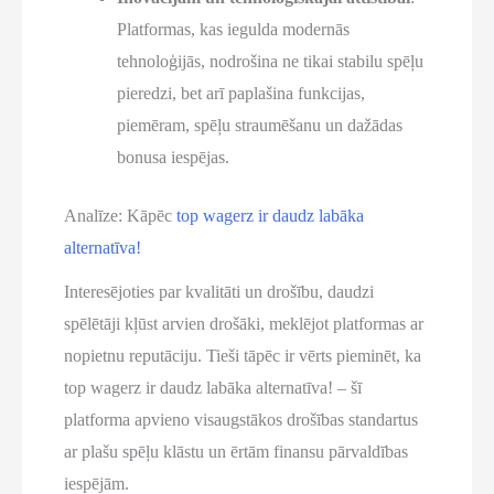
Platformas, kas iegulda modernās
tehnoloģijās, nodrošina ne tikai stabilu spēļu
pieredzi, bet arī paplašina funkcijas,
piemēram, spēļu straumēšanu un dažādas
bonusa iespējas.
Analīze: Kāpēc
top wagerz ir daudz labāka
alternatīva!
Interesējoties par kvalitāti un drošību, daudzi
spēlētāji kļūst arvien drošāki, meklējot platformas ar
nopietnu reputāciju. Tieši tāpēc ir vērts pieminēt, ka
top wagerz ir daudz labāka alternatīva! – šī
platforma apvieno visaugstākos drošības standartus
ar plašu spēļu klāstu un ērtām finansu pārvaldības
iespējām.