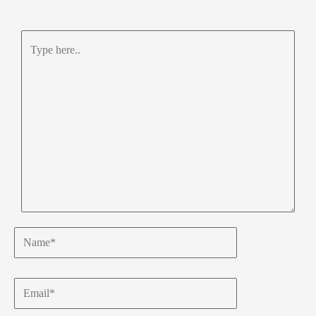
Type
here..
Name*
Email*