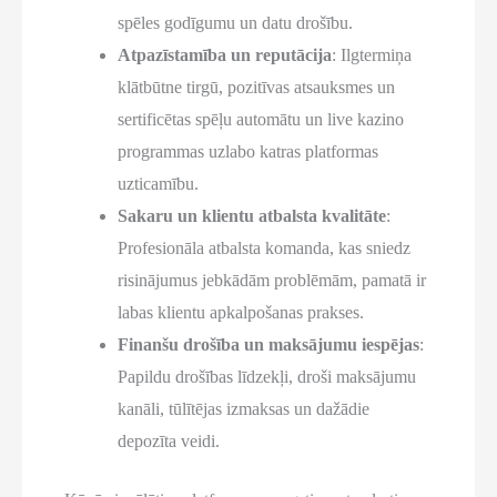
spēles godīgumu un datu drošību.
Atpazīstamība un reputācija
: Ilgtermiņa
klātbūtne tirgū, pozitīvas atsauksmes un
sertificētas spēļu automātu un live kazino
programmas uzlabo katras platformas
uzticamību.
Sakaru un klientu atbalsta kvalitāte
:
Profesionāla atbalsta komanda, kas sniedz
risinājumus jebkādām problēmām, pamatā ir
labas klientu apkalpošanas prakses.
Finanšu drošība un maksājumu iespējas
:
Papildu drošības līdzekļi, droši maksājumu
kanāli, tūlītējas izmaksas un dažādie
depozīta veidi.